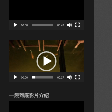
播
放
器
00:00
00:43
視
訊
播
放
器
00:00
00:17
一鏡到底影片介紹
視
訊