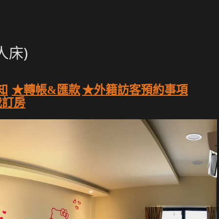
人床)
知
★轉帳&匯款
★外籍訪客預約事項
我訂房