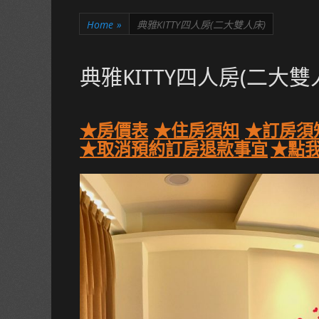
Home
»
典雅KITTY四人房(二大雙人床)
典雅KITTY四人房(二大雙
★房價表
★住房須知
★訂房須
★取消預約訂房退款事宜
★點