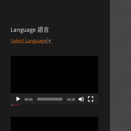
Language 語言
Select Language
▼
視
訊
播
放
器
00:00
04:19
視
訊