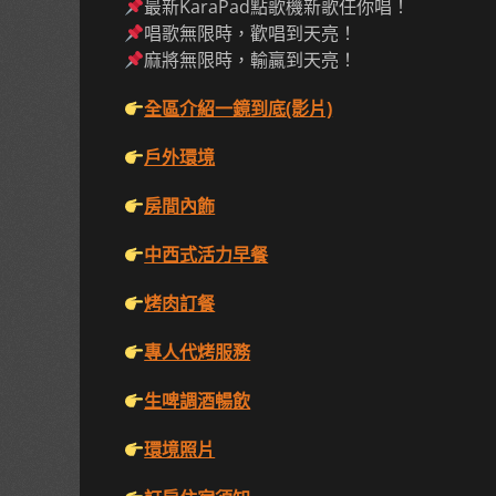
最新KaraPad點歌機新歌任你唱！
唱歌無限時，歡唱到天亮！
麻將無限時，輸贏到天亮！
全區介紹一鏡到底(影片)
戶外環境
房間內飾
中西式活力早餐
烤肉訂餐
專人代烤服務
生啤調酒暢飲
環境照片