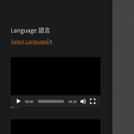
Language 語言
Select Language
▼
視
訊
播
放
器
00:00
04:19
視
訊