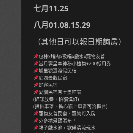
七月11.25
八月01.08.15.29
（其他日可以報日期詢房）
包棟x烤肉x歡唱x戲水x寵物友善
當月壽星享神秘小禮物+200抵用券
埔里觀瀑渡假民宿
庭園景觀民宿
好客民宿
愛貓民宿有七隻喵喵
(貓咪放養，怕貓慎訂)
(提供車罩，擔心貓上車者可洽櫃台)
寵物友善民宿，寵物可入房！
芬多精景觀瀑布！
親子戲水池，歡樂清涼玩水！