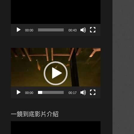
播
放
器
00:00
00:43
視
訊
播
放
器
00:00
00:17
一鏡到底影片介紹
視
訊