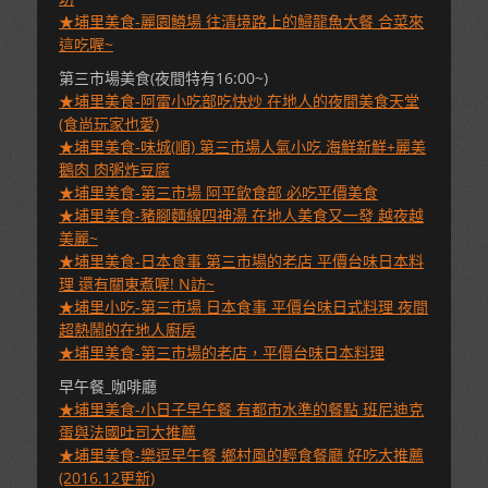
★埔里美食-麗園鱒場 往清境路上的鱘龍魚大餐 合菜來
這吃喔~
第三市場美食(夜間特有16:00~)
★埔里美食-阿雷小吃部吃快炒 在地人的夜間美食天堂
(食尚玩家也愛)
★埔里美食-味城(順) 第三市場人氣小吃 海鮮新鮮+麗美
鵝肉 肉粥炸豆腐
★埔里美食-第三市場 阿平飲食部 必吃平價美食
★埔里美食-豬腳麵線四神湯 在地人美食又一發 越夜越
美麗~
★埔里美食-日本食事 第三市場的老店 平價台味日本料
理 還有關東煮喔! N訪~
★埔里小吃-第三市場 日本食事 平價台味日式料理 夜間
超熱鬧的在地人廚房
★埔里美食-第三市場的老店，平價台味日本料理
早午餐_咖啡廳
★埔里美食-小日子早午餐 有都市水準的餐點 班尼迪克
蛋與法國吐司大推薦
★埔里美食-樂逗早午餐 鄉村風的輕食餐廳 好吃大推薦
(2016.12更新)