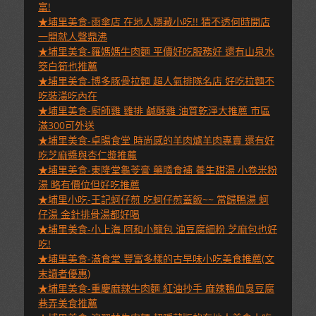
富!
★埔里美食-雨傘店 在地人隱藏小吃!! 猜不透何時開店
一開就人聲鼎沸
★埔里美食-羅媽媽牛肉麵 平價好吃服務好 還有山泉水
筊白筍也推薦
★埔里美食-博多豚骨拉麵 超人氣排隊名店 好吃拉麵不
吃裝潢吃內在
★埔里美食-廚師雞 雞排 鹹酥雞 油質乾淨大推薦 市區
滿300可外送
★埔里美食-卓暘食堂 時尚感的羊肉爐羊肉專賣 還有好
吃芝麻醬與杏仁漿推薦
★埔里美食-東隆堂龜苓膏 藥膳食補 養生甜湯 小卷米粉
湯 略有價位但好吃推薦
★埔里小吃-王記蚵仔煎 吃蚵仔煎蓋飯~~ 當歸鴨湯 蚵
仔湯 金針排骨湯都好喝
★埔里美食-小上海 阿和小籠包 油豆腐細粉 芝麻包也好
吃!
★埔里美食-滿食堂 豐富多樣的古早味小吃美食推薦(文
末讀者優惠)
★埔里美食-重慶麻辣牛肉麵 紅油抄手 麻辣鴨血臭豆腐
巷弄美食推薦