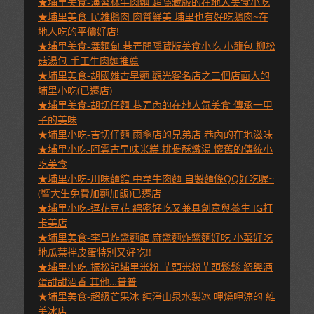
★埔里美食-演習林牛肉麵 超隱藏版的在地人美食小吃
★埔里美食-民雄鵝肉 肉質鮮美 埔里也有好吃鵝肉~在
地人吃的平價好店!
★埔里美食-舞麵甸 巷弄間隱藏版美食小吃 小籠包 柳松
菇湯包 手工牛肉麵推薦
★埔里美食-胡國雄古早麵 觀光客名店之三個店面大的
埔里小吃(已遷店)
★埔里美食-胡切仔麵 巷弄內的在地人氣美食 傳承一甲
子的美味
★埔里小吃-吉切仔麵 雨傘店的兄弟店 巷內的在地滋味
★埔里小吃-阿雲古早味米糕 排骨酥燉湯 懷舊的傳統小
吃美食
★埔里小吃-川味麵館 中韋牛肉麵 自製麵條QQ好吃喔~
(暨大生免費加麵加飯)已遷店
★埔里小吃-逗花豆花 綿密好吃又兼具創意與養生 IG打
卡美店
★埔里美食-李昌炸醬麵館 麻醬麵炸醬麵好吃 小菜好吃
地瓜葉拌皮蛋特別又好吃!!
★埔里小吃-振松記埔里米粉 芋頭米粉芋頭鬆鬆 紹興酒
蛋甜甜酒香 其他…普普
★埔里美食-超級芒果冰 純淨山泉水製冰 呷燒呷涼的 維
美冰店