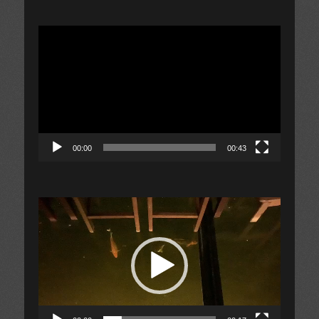
視
訊
播
放
器
00:00
00:43
視
訊
播
放
器