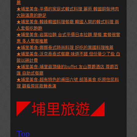
薦
★埔里美食-平價的家庭式韓式料理 麗苑 韓國銅盤烤肉
大碗滿意的飽足
★埔里美食-韓峰韓國料理餐廳 韓國人開的韓式料理 兩
人套餐吃飽飽
★埔里美食-岩葉拉麵 台式平價日本拉麵 簡餐 套餐很實
惠 多人聚餐推薦
★埔里美食-娜娜泰式時尚料理 好吃的異國料理推薦
★埔里美食-沃克泰泰式餐廳 味道不錯 但份量少了些 白
飯以碗計費
★埔里美食-埔里最頂級的buffet 友山尊爵酒店 尊爵百
匯 自助式餐廳
★埔里美食-超有特色的甫田六號 部落美食 吃原住民料
理 觀看原民歌舞表演
◤埔里旅遊◢
Top