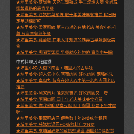
★埔里美食-蔗飄香 天然岩鹽熟成 手工煙燻火腿 食尚玩
家報導過的高貴早餐
★埔里美食-江媽媽菜頭粿 數十年美味早餐推薦 假日限
定芋頭粿好吃
★埔里美食-梁家麵線 第三市場的在地老店 美食小吃推
薦 只賣早餐與午餐
★埔里美食-蘿蔔糕 在地人才知道的巷弄古早味銅板美
食
★埔里美食-嘟嘟菜頭粿 早餐就吃的飽飽 賣到中午喔!
中式料理_小吃麵攤
★埔里小吃-大樹下肉圓，埔里人的古早味
★埔里美食-超人氣小吃 阿菊肉圓 好吃肉圓 兩種吃法!
★埔里美食-卓肉丸 超多在地人心中第一名的肉圓老店
推薦
★埔里美食-施家肉丸 晚來就賣光 好吃肉圓又一發
★埔里美食-阿開肉圓 四十年老店美味美食推薦
★埔里美食-你我他晚點臭豆腐 阿甲肉圓 都是下午才開
喔~
★埔里美食-飛龍麵店仔 傳香數十年的美味什錦麵
★埔里美食-蘇媽媽湯圓+炎術飲料店之N訪
★埔里美食-來埔里必吃的蘇媽媽湯圓 湯圓好Q料好豐