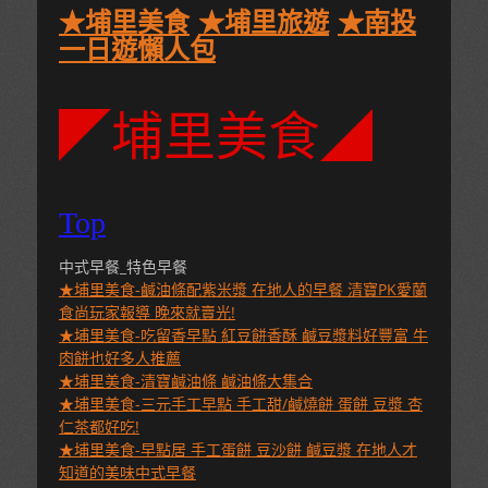
★埔里美食
★埔里旅遊
★南投
一日遊懶人包
◤埔里美食◢
Top
中式早餐_特色早餐
★埔里美食-鹹油條配紫米漿 在地人的早餐 清寶PK愛蘭
食尚玩家報導 晚來就賣光!
★埔里美食-吃留香早點 紅豆餅香酥 鹹豆漿料好豐富 牛
肉餅也好多人推薦
★埔里美食-清寶鹹油條 鹹油條大集合
★埔里美食-三元手工早點 手工甜/鹹燒餅 蛋餅 豆漿 杏
仁茶都好吃!
★埔里美食-早點居 手工蛋餅 豆沙餅 鹹豆漿 在地人才
知道的美味中式早餐