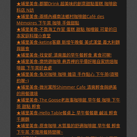
★埔里美食-郡閣Drink 超美味的創意甜點蛋糕 咖啡飲
料店 N訪
★埔里美食-兩條內褲南法鄉村咖啡館Café des
Mémoires 下午茶 咖啡 手做甜點
★埔里美食-不靠海工作室 蛋糕 甜點 咖哩飯 可愛的日
本家庭料理小食堂
★埔里美食-keting客廳 新增午晚餐 美式漢堡 義大利麵
與飯食
★埔里美食-找安妮 清爽風的早午餐輕食 素食可喔!
★埔里美食-樂悠遊咖啡 巷弄裡的平價好喝自家烘焙咖
啡館 下午茶好去處
★埔里美食-兔兒咖啡 咖啡 雜貨 手作點心 下午茶(須預
約喔~)
★埔里美食-微光寓所Shimmer Cafe 清爽輕食與絕美
的用餐環境
★埔里美食-The Goose老故事咖啡館 早午餐 咖啡 下午
茶 甜點 輕食
★埔里美食-Hello Table餐桌上 早午餐餐廳 鹹派 輕食
千層麵
★埔里美食-原食咖啡 木質風的舒適咖啡館 早午餐 輕食
下午茶 不限用餐時間喔~