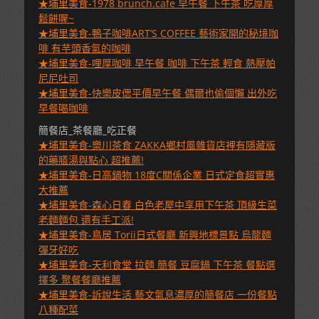
★埔里美食-1978 brunch.cafe 早午餐 下午茶 吃厚厚
鬆餅喔~
★埔里美食-鴨子咖啡ART’S COFFEE 藝術家開的秘境咖
啡 有芋頭香氣的咖啡
★埔里美食-哩厚咖啡 早午餐 咖啡 下午茶 輕食 熱壓帕
尼尼吐司
★埔里美食-快樂皮偲平價早午餐 偶爾也偷個懶 出外吃
早餐喝咖啡
簡餐店_茶餐廳_吃正餐
★埔里美食-樂川茶食 ZAKKA鄉村風雜貨店裡有隱藏版
的藥膳湯與點心 超推薦!
★埔里美食-日高鍋物 18度C關係企業 日式定食超實惠
大推薦
★埔里美食-森心日春 白色老屋中享用下午茶 頂級生菜
老麵麵包 還有手工派!
★埔里美食-鳥居 Torii日式餐廳 新興地標景點 烏龍麵
彈牙好吃
★埔里美食-天利食堂 拉麵 簡餐 豆腐鍋 下午茶 餐點選
擇多 聚餐餐廳推薦
★埔里美食-訴說生活 藝文氣息濃厚的簡餐店 一份餐點
八種配菜