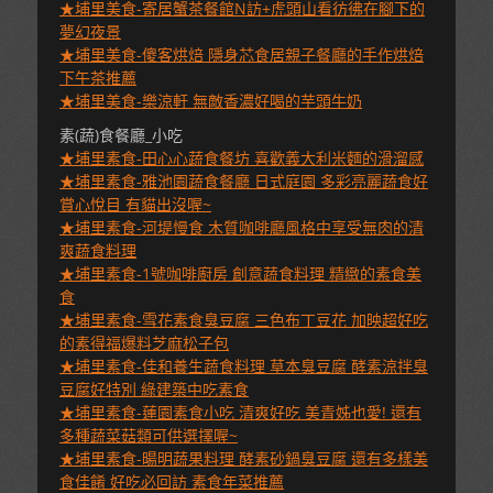
★埔里美食-寄居蟹茶餐館N訪+虎頭山看彷彿在腳下的
夢幻夜景
★埔里美食-傻客烘焙 隱身芯食居親子餐廳的手作烘焙
下午茶推薦
★埔里美食-樂涼軒 無敵香濃好喝的芋頭牛奶
素(蔬)食餐廳_小吃
★埔里素食-田心心蔬食餐坊 喜歡義大利米麵的滑溜感
★埔里素食-雅池園蔬食餐廳 日式庭園 多彩亮麗蔬食好
賞心悅目 有貓出沒喔~
★埔里素食-河堤慢食 木質咖啡廳風格中享受無肉的清
爽蔬食料理
★埔里素食-1號咖啡廚房 創意蔬食料理 精緻的素食美
食
★埔里素食-雪花素食臭豆腐 三色布丁豆花 加映超好吃
的素得福爆料芝麻松子包
★埔里素食-佳和養生蔬食料理 草本臭豆腐 酵素涼拌臭
豆腐好特別 綠建築中吃素食
★埔里素食-蓮園素食小吃 清爽好吃 美青姊也愛! 還有
多種蔬菜菇類可供選擇喔~
★埔里素食-暘明蔬果料理 酵素砂鍋臭豆腐 還有多樣美
食佳餚 好吃必回訪 素食年菜推薦