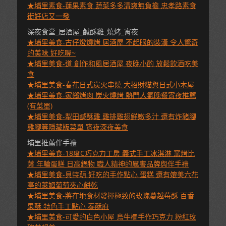
★埔里素食-蓮果素食 蔬菜多多清爽無負擔 忠孝路素食
街好店又一發
深夜食堂_居酒屋_鹹酥雞_燒烤_宵夜
★埔里美食-古仔燈燒烤 居酒屋 不起眼的裝潢 令人驚奇
的美味 好吃喔~
★埔里美食-道 創作和風居酒屋 夜晚小酌 放鬆飲酒吃美
食
★埔里美食-春花日式炭火串燒 大招財貓與日式小木屋
★埔里美食-家鄉烤肉 炭火燒烤 熱門人氣晚餐宵夜推薦
(有菜單)
★埔里美食-犁田鹹酥雞 雞排雞翅鮮嫩多汁 還有炸豬腳
雞腳等隱藏版菜單 宵夜深夜美食
埔里推薦伴手禮
★埔里美食-18度C巧克力工房 義式手工冰淇淋 窯烤比
薩 年輪蛋糕 日高鍋物 職人精神的厲害品牌與伴手禮
★埔里美食-貝特萌 好吃的手作點心 蛋糕 還有媲美六花
亭的萊姆葡萄夾心餅乾
★埔里美食-將在地食材發揮極致的玫瑰蔓越莓酥 百香
果酥 特色手工點心 泰酥府
★埔里美食-可愛的白色小屋 烏牛欄手作巧克力 粉紅玫