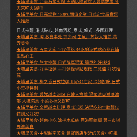
★埔里美食-亞美石頭火鍋 火鍋店隱藏感人愛情故事 冬
天來吃火鍋吧!
★埔里美食-日高鍋物 18度C關係企業 日式定食超實惠
大推薦
日式拉麵_港式點心_越南河粉_泰式_韓式…多國料理
★埔里美食-暐 お食事处 握壽司 生魚片丼飯大推薦 巷
弄美食
★埔里美食-五星大廚 平民價格 好吃的港式點心都在埔
里點心王
★埔里美食-熊太拉麵 日式醇厚湯頭 簡單的好味道
★埔里美食-好亭拉麵 手打麵條現點現做 口感佳 好吃推
薦
★埔里美食-梅之香日式拉麵 用心好店家 冷麵好吃 日式
小菜挺特別
★埔里美食-愛娣越南河粉 在地人推薦 湯頭清爽滋味濃
郁 大碗滿意 小菜多樣又好吃!
★埔里美食-金蓉越南料理 泰式米粉 沾湯吃的牛腩麵包
特別又好吃!
★埔里美食-越南小吃 涼拌木瓜絲 鹿港麵線糊 第三市場
周遭美食
★埔里美食-中越越南美食 鎮寶飯店附近的美食小吃推