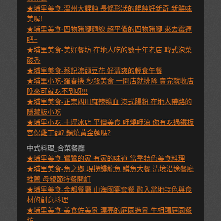
★埔里美食-溫州大餛飩 長條形狀的餛飩好新奇 新鮮味
美喔!
★埔里美食-四物豬腳麵線 超平價的四物豬腳 來去霉運
吧~
★埔里美食-美好餐坊 在地人吃的數十年老店 韓式泡菜
酸香
★埔里美食-蔡記涼麵豆花 好清爽的輕食午餐
★埔里小吃-羅春捲 秒殺美食 一開店就排隊 賣完就收店
晚來可就吃不到呀!!!
★埔里美食-正宗四川麻辣鴨血 港式腸粉 在地人帶路的
隱藏版小吃
★埔里小吃-十坪冰店 平價美食 呷燒呷涼 你有吃過鐵板
宮保雞丁麵? 鍋燒黃金麵嗎?
中式料理_合菜餐廳
★埔里美食-鷺鷥的家 有家的味道 當季特色美食料理
★埔里美食-魚之鄉 現撈鱘龍魚 鱒魚大餐 清境沿途餐廳
推薦 母親節特餐開訂
★埔里美食-金都餐廳 山海國宴套餐 融入當地特色與食
材的創意料理
★埔里美食-美食佐美景 漂亮的庭園造景 牛相觸庭園餐
坊