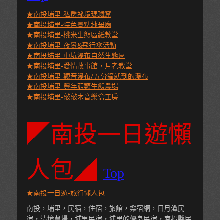
★南投埔里-私房祕境瑪璘窟
★南投埔里-特色景點地母廟
★南投埔里-桃米生態區紙教堂
★南投埔里-夜景&飛行傘活動
★南投埔里-中坑瀑布自然生態區
★南投埔里-愛情故事館，月老教堂
★南投埔里-觀音瀑布/五分鐘就到的瀑布
★南投埔里-豐年菇類生態農場
★南投埔里-敲敲木音樂盒工房
◤南投一日遊懶
人包◢
Top
★南投一日遊-旅行懶人包
南投，埔里，民宿，住宿，旅館，樂宿網，日月潭民
宿，清境農場，埔里民宿，埔里的優良民宿，南投縣民