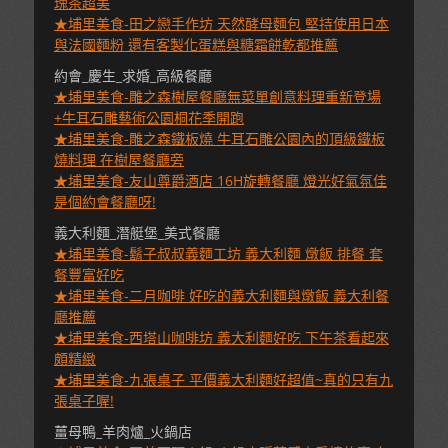
瑰茶超美
★埔里美食-田之戀手作坊 天然酵母麵包 堅持使用日本
與法國麵粉 還有客製化蛋糕與糖霜餅乾都推薦
約會_慶生_求婚_高級餐廳
★埔里美食-雕之森樹屋餐廳無菜單創意料理重新登場
+牛耳石雕藝術公園桐花季開跑
★埔里美食-雕之森鐵板燒 牛耳石雕公園內的頂級鐵板
燒料理 在樹屋餐廳旁
★埔里美食-友山尊爵酒店 16H旋轉餐廳 燈光好氣氛佳
是個約會餐廳呀!
義大利麵_潛艇堡_美式餐廳
★埔里美食-鬍子叔叔義麵工坊 義大利麵 燉飯 排餐 套
餐豐富好吃
★埔里美食-二月咖啡 好吃的義大利麵與燉飯 義大利餐
廳推薦
★埔里美食-西塔山咖啡坊 義大利麵好吃 下午茶看起來
頗精緻
★埔里美食-九張桌子 平價義大利麵好超值~真的只有九
張桌子喔!
薑母鴨_羊肉爐_火鍋店