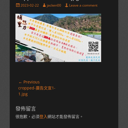
Posted
Author
2023-02-22
jacken00
Leave a comment
on
文
← Previous
Previous
cropped-廣告文宣1-
章
post:
1.jpg
導
覽
發佈留言
很抱歉，必須
登入
網站才能發佈留言。