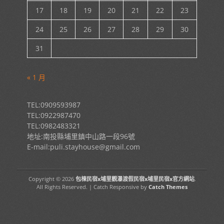
17
18
19
20
21
22
23
24
25
26
27
28
29
30
31
« 1 月
TEL:0909593987
TEL:0922987470
TEL:0982483321
地址:南投縣埔里鎮中山路一段96號
E-mail:puli.stayhouse@gmail.com
Copyright © 2026
包棟民宿x埔里觀瀑渡假民宿x埔里民宿x官方網站
.
All Rights Reserved. | Catch Responsive by
Catch Themes