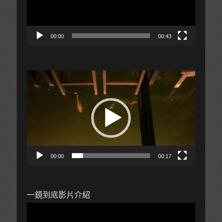
00:00
00:43
視
訊
播
放
器
00:00
00:17
一鏡到底影片介紹
視
訊