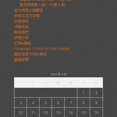
蜜月熱情雙人房(一大雙人床)
星光烤肉火鍋饗宴
中西式活力早餐
交通資訊
活動訊息
聯絡我們
評價分享
訂房&匯款
Language Choice on the sidebar
國民旅遊卡特約商店
旅遊新聞
2026 年 8 月
一
二
三
四
五
六
日
1
2
3
4
5
6
7
8
9
10
11
12
13
14
15
16